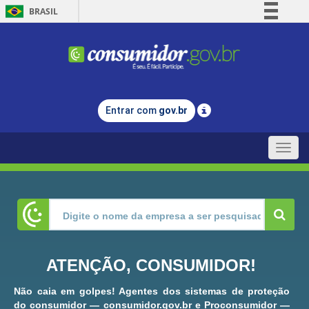
BRASIL
Simplifique!
Comunica BR
Participe
Acesso à informação
Entrar com
gov.br
Legislação
Canais
Toggle
naviga
ATENÇÃO, CONSUMIDOR!
Não caia em golpes! Agentes dos sistemas de proteção
do consumidor — consumidor.gov.br e Proconsumidor —