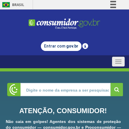
BRASIL
Simplifique!
Comunica BR
Participe
Acesso à informação
Entrar com
gov.br
Legislação
Canais
Toggle
naviga
ATENÇÃO, CONSUMIDOR!
Não caia em golpes! Agentes dos sistemas de proteção
do consumidor — consumidor.gov.br e Proconsumidor —