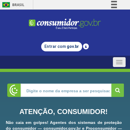
BRASIL
Simplifique!
Comunica BR
Participe
Acesso à informação
Entrar com
gov.br
Legislação
Canais
Toggle
naviga
ATENÇÃO, CONSUMIDOR!
Não caia em golpes! Agentes dos sistemas de proteção
do consumidor — consumidor.gov.br e Proconsumidor —