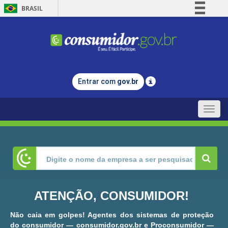
BRASIL
Simplifique!
Comunica BR
Participe
Acesso à informação
Entrar com
gov.br
Legislação
Canais
Toggle
naviga
ATENÇÃO, CONSUMIDOR!
Não caia em golpes! Agentes dos sistemas de proteção
do consumidor — consumidor.gov.br e Proconsumidor —