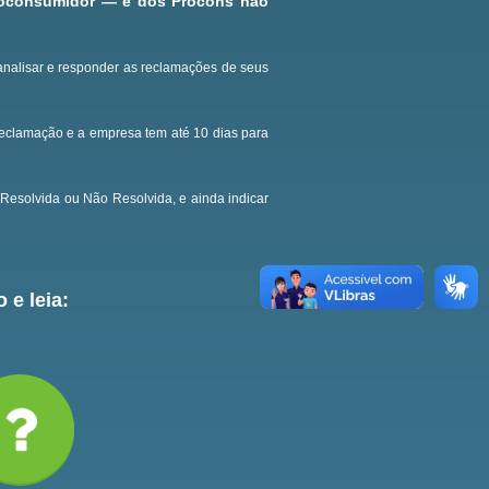
roconsumidor — e dos Procons não
analisar e responder as reclamações de seus
reclamação e a empresa tem até 10 dias para
Resolvida ou Não Resolvida, e ainda indicar
 e leia: