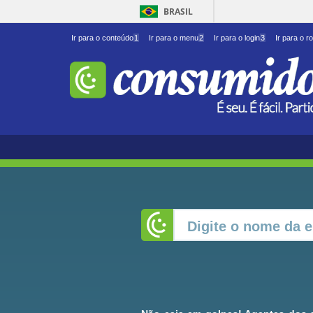
BRASIL
Ir para o conteúdo
1
Ir para o menu
2
Ir para o login
3
Ir para o r