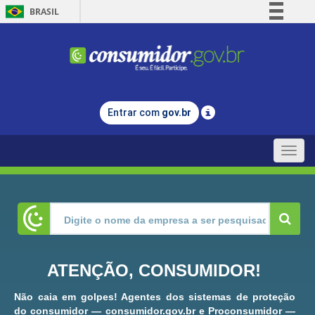
BRASIL
Simplifique!
Comunica BR
Participe
Acesso à informação
Entrar com
gov.br
Legislação
Canais
Toggle
naviga
ATENÇÃO, CONSUMIDOR!
Não caia em golpes! Agentes dos sistemas de proteção
do consumidor — consumidor.gov.br e Proconsumidor —