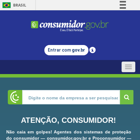
BRASIL
Simplifique!
Comunica BR
Participe
Acesso à informação
Entrar com
gov.br
Legislação
Canais
Toggle
naviga
ATENÇÃO, CONSUMIDOR!
Não caia em golpes! Agentes dos sistemas de proteção
do consumidor — consumidor.gov.br e Proconsumidor —