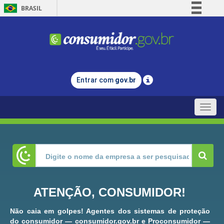
BRASIL
Simplifique!
Comunica BR
Participe
Acesso à informação
Entrar com
gov.br
Legislação
Canais
Toggle
naviga
ATENÇÃO, CONSUMIDOR!
Não caia em golpes! Agentes dos sistemas de proteção
do consumidor — consumidor.gov.br e Proconsumidor —