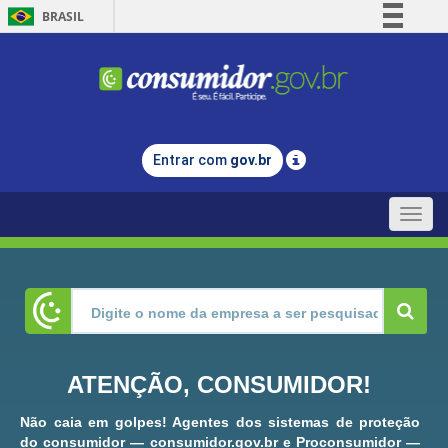
BRASIL
Simplifique!
Comunica BR
Participe
Acesso à informação
Entrar com
gov.br
Legislação
Canais
Toggle
naviga
ATENÇÃO, CONSUMIDOR!
Não caia em golpes! Agentes dos sistemas de proteção
do consumidor — consumidor.gov.br e Proconsumidor —