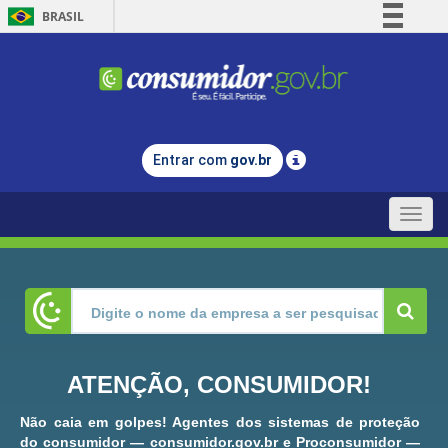
BRASIL
Simplifique!
Comunica BR
Participe
Acesso à informação
Entrar com
gov.br
Legislação
Canais
Toggle
naviga
ATENÇÃO, CONSUMIDOR!
Não caia em golpes! Agentes dos sistemas de proteção
do consumidor — consumidor.gov.br e Proconsumidor —