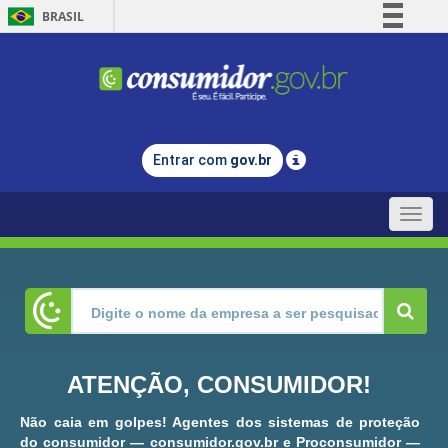
BRASIL
Simplifique!
Comunica BR
Participe
Acesso à informação
Entrar com
gov.br
Legislação
Canais
Toggle
naviga
ATENÇÃO, CONSUMIDOR!
Não caia em golpes! Agentes dos sistemas de proteção
do consumidor — consumidor.gov.br e Proconsumidor —