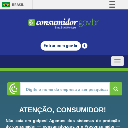
BRASIL
Simplifique!
Comunica BR
Participe
Acesso à informação
Entrar com
gov.br
Legislação
Canais
Toggle
naviga
ATENÇÃO, CONSUMIDOR!
Não caia em golpes! Agentes dos sistemas de proteção
do consumidor — consumidor.gov.br e Proconsumidor —