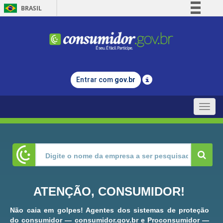
BRASIL
Simplifique!
Comunica BR
Participe
Acesso à informação
Entrar com
gov.br
Legislação
Canais
Toggle
naviga
ATENÇÃO, CONSUMIDOR!
Não caia em golpes! Agentes dos sistemas de proteção
do consumidor — consumidor.gov.br e Proconsumidor —