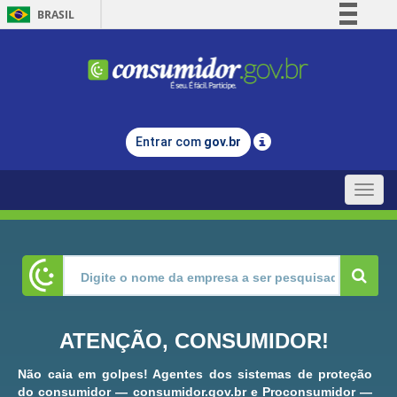
BRASIL
Simplifique!
Comunica BR
Participe
Acesso à informação
Entrar com
gov.br
Legislação
Canais
Toggle
naviga
ATENÇÃO, CONSUMIDOR!
Não caia em golpes! Agentes dos sistemas de proteção
do consumidor — consumidor.gov.br e Proconsumidor —