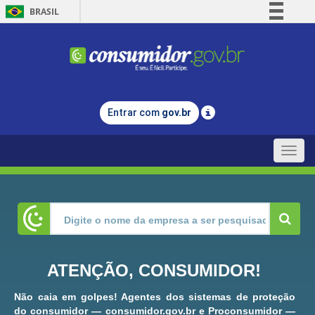
BRASIL
Simplifique!
Comunica BR
Participe
Acesso à informação
Entrar com
gov.br
Legislação
Canais
Toggle
naviga
ATENÇÃO, CONSUMIDOR!
Não caia em golpes! Agentes dos sistemas de proteção
do consumidor — consumidor.gov.br e Proconsumidor —