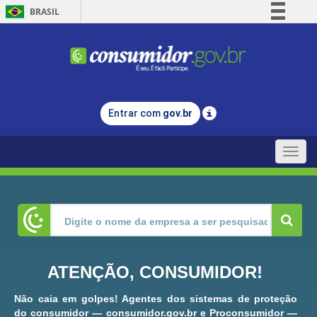
BRASIL
Simplifique!
Comunica BR
Participe
Acesso à informação
Entrar com
gov.br
Legislação
Canais
Toggle
naviga
ATENÇÃO, CONSUMIDOR!
Não caia em golpes! Agentes dos sistemas de proteção
do consumidor — consumidor.gov.br e Proconsumidor —