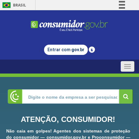
BRASIL
Simplifique!
Comunica BR
Participe
Acesso à informação
Entrar com
gov.br
Legislação
Canais
Toggle
naviga
ATENÇÃO, CONSUMIDOR!
Não caia em golpes! Agentes dos sistemas de proteção
do consumidor — consumidor.gov.br e Proconsumidor —