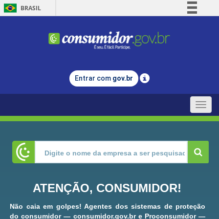
BRASIL
Simplifique!
Comunica BR
Participe
Acesso à informação
Entrar com
gov.br
Legislação
Canais
Toggle
naviga
ATENÇÃO, CONSUMIDOR!
Não caia em golpes! Agentes dos sistemas de proteção
do consumidor — consumidor.gov.br e Proconsumidor —