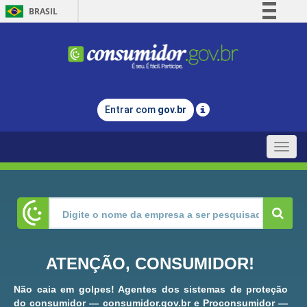
BRASIL
Simplifique!
Comunica BR
Participe
Acesso à informação
Entrar com
gov.br
Legislação
Canais
Toggle
naviga
ATENÇÃO, CONSUMIDOR!
Não caia em golpes! Agentes dos sistemas de proteção
do consumidor — consumidor.gov.br e Proconsumidor —