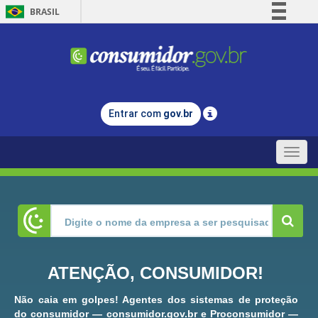
BRASIL
Simplifique!
Comunica BR
Participe
Acesso à informação
Entrar com
gov.br
Legislação
Canais
Toggle
naviga
ATENÇÃO, CONSUMIDOR!
Não caia em golpes! Agentes dos sistemas de proteção
do consumidor — consumidor.gov.br e Proconsumidor —