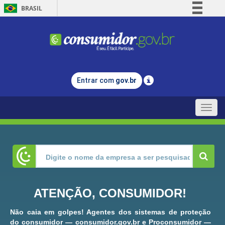
BRASIL
Simplifique!
Comunica BR
Participe
Acesso à informação
Entrar com
gov.br
Legislação
Canais
Toggle
naviga
ATENÇÃO, CONSUMIDOR!
Não caia em golpes! Agentes dos sistemas de proteção
do consumidor — consumidor.gov.br e Proconsumidor —