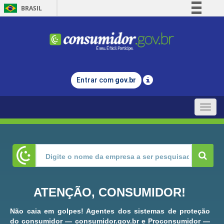
BRASIL
Simplifique!
Comunica BR
Participe
Acesso à informação
Entrar com
gov.br
Legislação
Canais
Toggle
naviga
ATENÇÃO, CONSUMIDOR!
Não caia em golpes! Agentes dos sistemas de proteção
do consumidor — consumidor.gov.br e Proconsumidor —