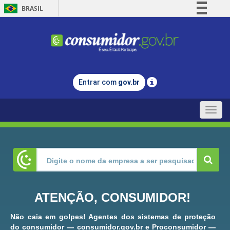
BRASIL
Simplifique!
Comunica BR
Participe
Acesso à informação
Entrar com
gov.br
Legislação
Canais
Toggle
naviga
ATENÇÃO, CONSUMIDOR!
Não caia em golpes! Agentes dos sistemas de proteção
do consumidor — consumidor.gov.br e Proconsumidor —