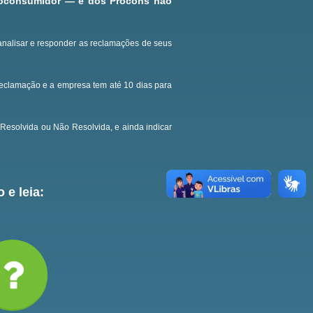
roconsumidor — e dos Procons não
analisar e responder as reclamações de seus
reclamação e a empresa tem até 10 dias para
Resolvida ou Não Resolvida, e ainda indicar
 e leia: