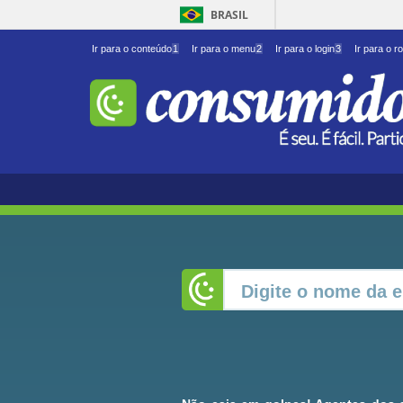
BRASIL
Ir para o conteúdo
1
Ir para o menu
2
Ir para o login
3
Ir para o r