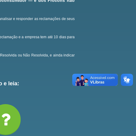
roconsumidor — e dos Procons não
analisar e responder as reclamações de seus
reclamação e a empresa tem até 10 dias para
Resolvida ou Não Resolvida, e ainda indicar
 e leia: