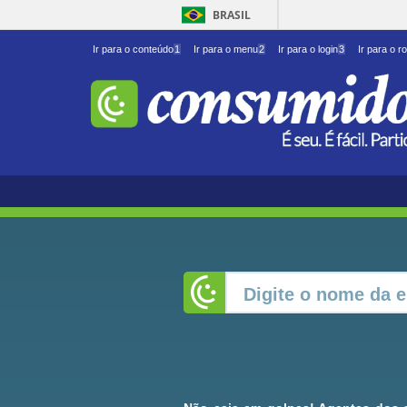
BRASIL
Ir para o conteúdo
1
Ir para o menu
2
Ir para o login
3
Ir para o r