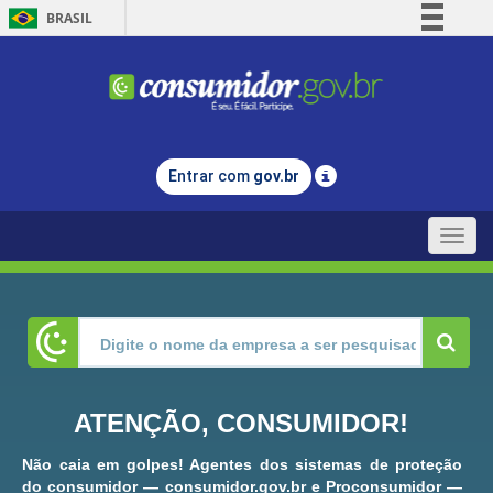
BRASIL
Simplifique!
Comunica BR
Participe
Acesso à informação
Entrar com
gov.br
Legislação
Canais
Toggle
naviga
ATENÇÃO, CONSUMIDOR!
Não caia em golpes! Agentes dos sistemas de proteção
do consumidor — consumidor.gov.br e Proconsumidor —