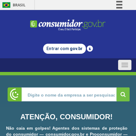
BRASIL
Simplifique!
Comunica BR
Participe
Acesso à informação
Entrar com
gov.br
Legislação
Canais
Toggle
naviga
ATENÇÃO, CONSUMIDOR!
Não caia em golpes! Agentes dos sistemas de proteção
do consumidor — consumidor.gov.br e Proconsumidor —