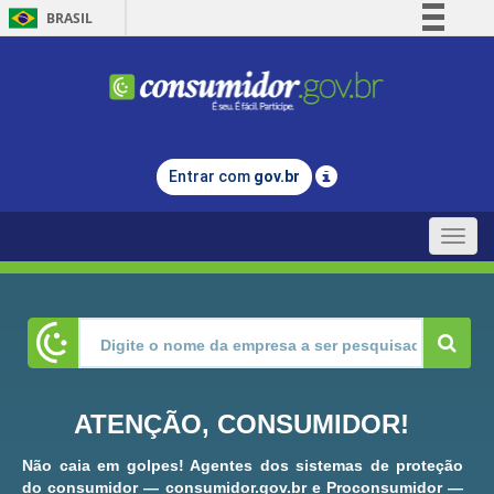
BRASIL
Simplifique!
Comunica BR
Participe
Acesso à informação
Entrar com
gov.br
Legislação
Canais
Toggle
naviga
ATENÇÃO, CONSUMIDOR!
Não caia em golpes! Agentes dos sistemas de proteção
do consumidor — consumidor.gov.br e Proconsumidor —