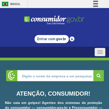
BRASIL
Simplifique!
Comunica BR
Participe
Acesso à informação
Entrar com
gov.br
Legislação
Canais
Toggle
naviga
ATENÇÃO, CONSUMIDOR!
Não caia em golpes! Agentes dos sistemas de proteção
do consumidor — consumidor.gov.br e Proconsumidor —