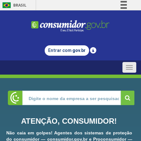
BRASIL
Simplifique!
Comunica BR
Participe
Acesso à informação
Entrar com
gov.br
Legislação
Canais
Toggle
naviga
ATENÇÃO, CONSUMIDOR!
Não caia em golpes! Agentes dos sistemas de proteção
do consumidor — consumidor.gov.br e Proconsumidor —