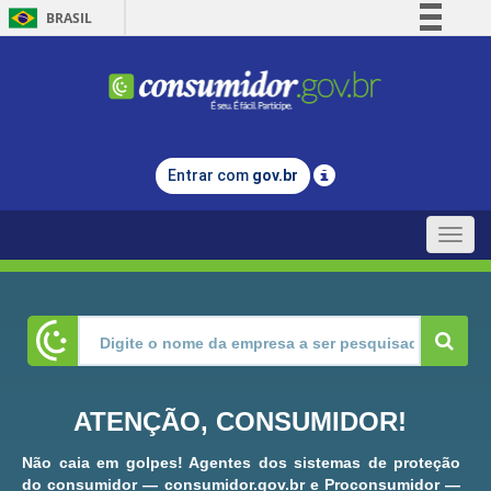
BRASIL
Simplifique!
Comunica BR
Participe
Acesso à informação
Entrar com
gov.br
Legislação
Canais
Toggle
naviga
ATENÇÃO, CONSUMIDOR!
Não caia em golpes! Agentes dos sistemas de proteção
do consumidor — consumidor.gov.br e Proconsumidor —