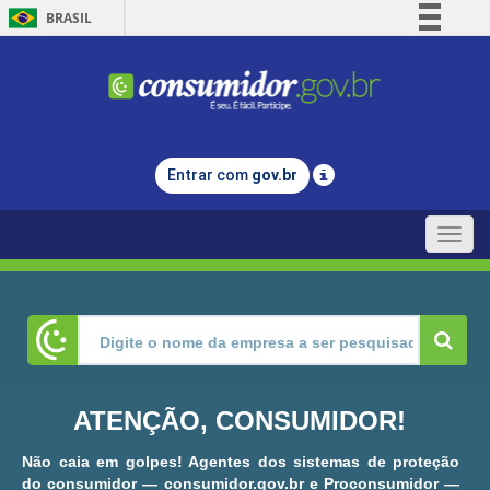
BRASIL
Simplifique!
Comunica BR
Participe
Acesso à informação
Entrar com
gov.br
Legislação
Canais
Toggle
naviga
ATENÇÃO, CONSUMIDOR!
Não caia em golpes! Agentes dos sistemas de proteção
do consumidor — consumidor.gov.br e Proconsumidor —