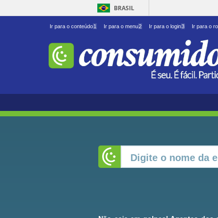
BRASIL
Ir para o conteúdo
1
Ir para o menu
2
Ir para o login
3
Ir para o r