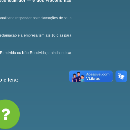
roconsumidor — e dos Procons não
analisar e responder as reclamações de seus
reclamação e a empresa tem até 10 dias para
Resolvida ou Não Resolvida, e ainda indicar
 e leia: