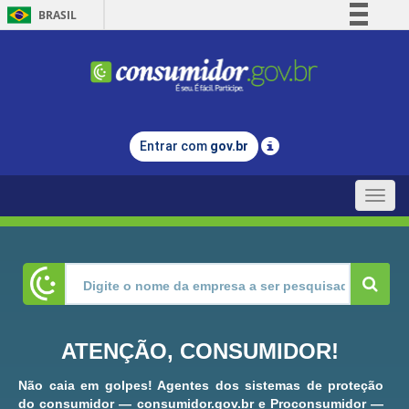
BRASIL
Simplifique!
Comunica BR
Participe
Acesso à informação
Entrar com
gov.br
Legislação
Canais
Toggle
naviga
ATENÇÃO, CONSUMIDOR!
Não caia em golpes! Agentes dos sistemas de proteção
do consumidor — consumidor.gov.br e Proconsumidor —