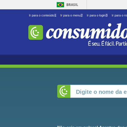
BRASIL
Ir para o conteúdo
1
Ir para o menu
2
Ir para o login
3
Ir para o r