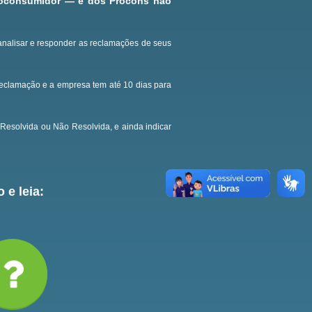
roconsumidor — e dos Procons não
analisar e responder as reclamações de seus
reclamação e a empresa tem até 10 dias para
Resolvida ou Não Resolvida, e ainda indicar
 e leia: