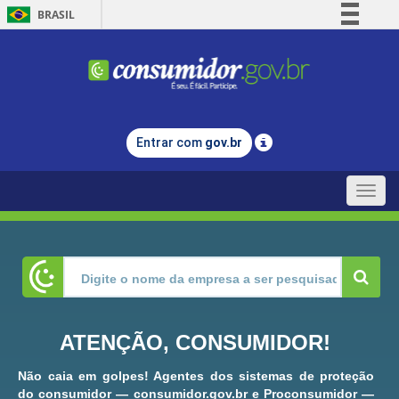
BRASIL
Simplifique!
Comunica BR
Participe
Acesso à informação
Entrar com
gov.br
Legislação
Canais
Toggle
naviga
ATENÇÃO, CONSUMIDOR!
Não caia em golpes! Agentes dos sistemas de proteção
do consumidor — consumidor.gov.br e Proconsumidor —