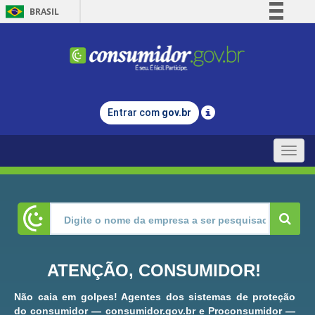
BRASIL
Simplifique!
Comunica BR
Participe
Acesso à informação
Entrar com
gov.br
Legislação
Canais
Toggle
naviga
ATENÇÃO, CONSUMIDOR!
Não caia em golpes! Agentes dos sistemas de proteção
do consumidor — consumidor.gov.br e Proconsumidor —