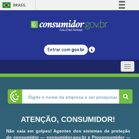
BRASIL
Simplifique!
Comunica BR
Participe
Acesso à informação
Entrar com
gov.br
Legislação
Canais
Toggle
naviga
ATENÇÃO, CONSUMIDOR!
Não caia em golpes! Agentes dos sistemas de proteção
do consumidor — consumidor.gov.br e Proconsumidor —