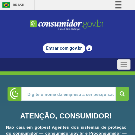
BRASIL
Simplifique!
Comunica BR
Participe
Acesso à informação
Entrar com
gov.br
Legislação
Canais
Toggle
naviga
ATENÇÃO, CONSUMIDOR!
Não caia em golpes! Agentes dos sistemas de proteção
do consumidor — consumidor.gov.br e Proconsumidor —