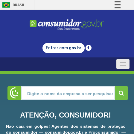
BRASIL
Simplifique!
Comunica BR
Participe
Acesso à informação
Entrar com
gov.br
Legislação
Canais
Toggle
naviga
ATENÇÃO, CONSUMIDOR!
Não caia em golpes! Agentes dos sistemas de proteção
do consumidor — consumidor.gov.br e Proconsumidor —