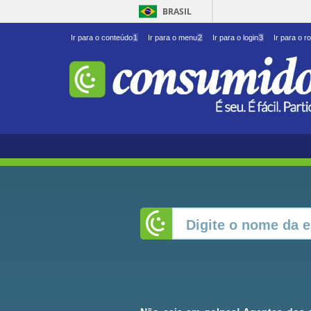
BRASIL
Ir para o conteúdo
1
Ir para o menu
2
Ir para o login
3
Ir para o r