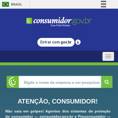
BRASIL
Simplifique!
Comunica BR
Participe
Acesso à informação
Entrar com
gov.br
Legislação
Canais
Toggle
naviga
ATENÇÃO, CONSUMIDOR!
Não caia em golpes! Agentes dos sistemas de proteção
do consumidor — consumidor.gov.br e Proconsumidor —