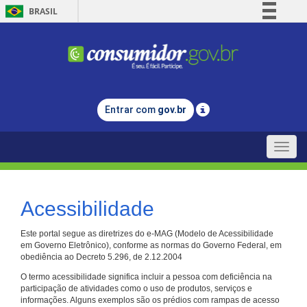
BRASIL
Simplifique!
Comunica BR
Participe
Acesso à informação
Entrar com
gov.br
Legislação
Canais
Toggle
naviga
Acessibilidade
Este portal segue as diretrizes do e-MAG (Modelo de Acessibilidade
em Governo Eletrônico), conforme as normas do Governo Federal, em
obediência ao Decreto 5.296, de 2.12.2004
O termo acessibilidade significa incluir a pessoa com deficiência na
participação de atividades como o uso de produtos, serviços e
informações. Alguns exemplos são os prédios com rampas de acesso