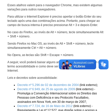
Esses atalhos valem para o navegador Chrome, mas existem algumas
variações para outros navegadores.
Para utilizar o Internet Explorer é preciso apertar o botão Enter do seu
teclado após uma das combinações acima. Portanto, para chegar ao
campo de busca interna é preciso pressionar Alt + 3 e depois Enter.
No caso do Firefox, ao invés de Alt + número, tecle simultaneamente Alt
+ Shift + número.
Sendo Firefox no Mac OS, ao invés de Alt + Shift + número, tecle
simultaneamente Ctrl + Alt + número.
No Opera, as teclas são Shift + Escape + número.
A seguir, você poderá baixar alguns arquivos que explicam melhor o
termo acessibilidade e como deve ser implementado nos sites da
Internet.
Leis e decretos sobre acessibilidade:
Decreto nº 5.296 de 02 de dezembro de 2004
(link externo);
Decreto nº 6.949, de 25 de agosto de 2009
(link externo) -
Promulga a Convenção Internacional sobre os Direitos das
Pessoas com Deficiência e seu Protocolo Facultativo,
assinados em Nova York, em 30 de março de 2007;
Decreto nº 7.724, de 16 de Maio de 2012
(link externo) -
Regulamenta a Lei nº 12.527, que dispõe sobre o acesso a