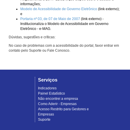
informações;
Modelo de Acessibilidade de Governo Eletrônico
(link externo);
e
Portaria nº 03, de 07 de Maio de 2007
(link externo) -
Institucionaliza o Modelo de Acessibilidade em Governo
Eletrônico - e-MAG.
Dúvidas, sugestões e críticas:
No caso de problemas com a acessibilidade do portal, favor entrar em
contato pelo Suporte ou Fale Conosco.
Serviços
Indicadores
Painel Estatístico
Não encontrei a empresa
Como Aderir - Empresas
Acesso Restrito para Gestores e
Empresas
Suporte