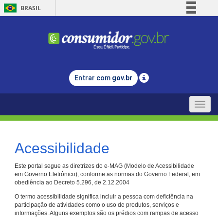
BRASIL
Simplifique!
Comunica BR
Participe
Acesso à informação
Entrar com
gov.br
Legislação
Canais
Toggle
naviga
Acessibilidade
Este portal segue as diretrizes do e-MAG (Modelo de Acessibilidade
em Governo Eletrônico), conforme as normas do Governo Federal, em
obediência ao Decreto 5.296, de 2.12.2004
O termo acessibilidade significa incluir a pessoa com deficiência na
participação de atividades como o uso de produtos, serviços e
informações. Alguns exemplos são os prédios com rampas de acesso