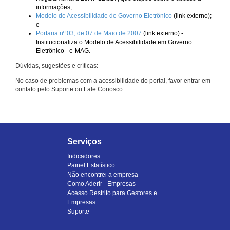
informações;
Modelo de Acessibilidade de Governo Eletrônico
(link externo);
e
Portaria nº 03, de 07 de Maio de 2007
(link externo) -
Institucionaliza o Modelo de Acessibilidade em Governo
Eletrônico - e-MAG.
Dúvidas, sugestões e críticas:
No caso de problemas com a acessibilidade do portal, favor entrar em
contato pelo Suporte ou Fale Conosco.
Serviços
Indicadores
Painel Estatístico
Não encontrei a empresa
Como Aderir - Empresas
Acesso Restrito para Gestores e
Empresas
Suporte