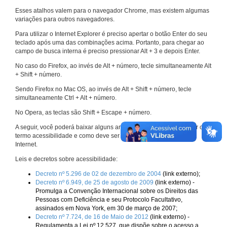
Esses atalhos valem para o navegador Chrome, mas existem algumas
variações para outros navegadores.
Para utilizar o Internet Explorer é preciso apertar o botão Enter do seu
teclado após uma das combinações acima. Portanto, para chegar ao
campo de busca interna é preciso pressionar Alt + 3 e depois Enter.
No caso do Firefox, ao invés de Alt + número, tecle simultaneamente Alt
+ Shift + número.
Sendo Firefox no Mac OS, ao invés de Alt + Shift + número, tecle
simultaneamente Ctrl + Alt + número.
No Opera, as teclas são Shift + Escape + número.
A seguir, você poderá baixar alguns arquivos que explicam melhor o
termo acessibilidade e como deve ser implementado nos sites da
Internet.
Leis e decretos sobre acessibilidade:
Decreto nº 5.296 de 02 de dezembro de 2004
(link externo);
Decreto nº 6.949, de 25 de agosto de 2009
(link externo) -
Promulga a Convenção Internacional sobre os Direitos das
Pessoas com Deficiência e seu Protocolo Facultativo,
assinados em Nova York, em 30 de março de 2007;
Decreto nº 7.724, de 16 de Maio de 2012
(link externo) -
Regulamenta a Lei nº 12.527, que dispõe sobre o acesso a