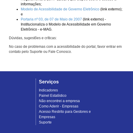
informações;
Modelo de Acessibilidade de Governo Eletrônico
(link externo);
e
Portaria nº 03, de 07 de Maio de 2007
(link externo) -
Institucionaliza o Modelo de Acessibilidade em Governo
Eletrônico - e-MAG.
Dúvidas, sugestões e críticas:
No caso de problemas com a acessibilidade do portal, favor entrar em
contato pelo Suporte ou Fale Conosco.
Serviços
Indicadores
Painel Estatístico
Não encontrei a empresa
Como Aderir - Empresas
Acesso Restrito para Gestores e
Empresas
Suporte