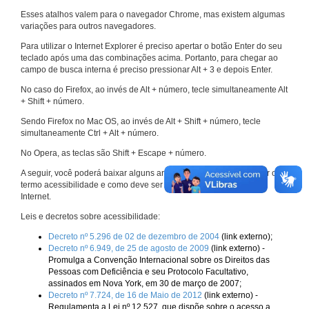
Esses atalhos valem para o navegador Chrome, mas existem algumas
variações para outros navegadores.
Para utilizar o Internet Explorer é preciso apertar o botão Enter do seu
teclado após uma das combinações acima. Portanto, para chegar ao
campo de busca interna é preciso pressionar Alt + 3 e depois Enter.
No caso do Firefox, ao invés de Alt + número, tecle simultaneamente Alt
+ Shift + número.
Sendo Firefox no Mac OS, ao invés de Alt + Shift + número, tecle
simultaneamente Ctrl + Alt + número.
No Opera, as teclas são Shift + Escape + número.
A seguir, você poderá baixar alguns arquivos que explicam melhor o
termo acessibilidade e como deve ser implementado nos sites da
Internet.
Leis e decretos sobre acessibilidade:
Decreto nº 5.296 de 02 de dezembro de 2004
(link externo);
Decreto nº 6.949, de 25 de agosto de 2009
(link externo) -
Promulga a Convenção Internacional sobre os Direitos das
Pessoas com Deficiência e seu Protocolo Facultativo,
assinados em Nova York, em 30 de março de 2007;
Decreto nº 7.724, de 16 de Maio de 2012
(link externo) -
Regulamenta a Lei nº 12.527, que dispõe sobre o acesso a