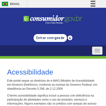
BRASIL
Simplifique!
Comunica BR
Participe
Acesso à informação
Entrar com
gov.br
Legislação
Canais
Toggle
naviga
Acessibilidade
Este portal segue as diretrizes do e-MAG (Modelo de Acessibilidade
em Governo Eletrônico), conforme as normas do Governo Federal, em
obediência ao Decreto 5.296, de 2.12.2004
O termo acessibilidade significa incluir a pessoa com deficiência na
participação de atividades como o uso de produtos, serviços e
informações. Alguns exemplos são os prédios com rampas de acesso