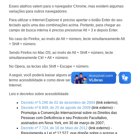
Esses atalhos valem para o navegador Chrome, mas existem algumas
variações para outros navegadores.
Para utilizar o Internet Explorer é preciso apertar o botão Enter do seu
teclado após uma das combinações acima. Portanto, para chegar ao
campo de busca interna é preciso pressionar Alt + 3 e depois Enter.
No caso do Firefox, ao invés de Alt + número, tecle simultaneamente Alt
+ Shift + número.
Sendo Firefox no Mac OS, ao invés de Alt + Shift + número, tecle
simultaneamente Ctrl + Alt + número.
No Opera, as teclas são Shift + Escape + número.
A seguir, você poderá baixar alguns arquivos que explicam melhor o
termo acessibilidade e como deve ser implementado nos sites da
Internet.
Leis e decretos sobre acessibilidade:
Decreto nº 5.296 de 02 de dezembro de 2004
(link externo);
Decreto nº 6.949, de 25 de agosto de 2009
(link externo) -
Promulga a Convenção Internacional sobre os Direitos das
Pessoas com Deficiência e seu Protocolo Facultativo,
assinados em Nova York, em 30 de março de 2007;
Decreto nº 7.724, de 16 de Maio de 2012
(link externo) -
Regulamenta a Lei nº 12.527, que dispõe sobre o acesso a