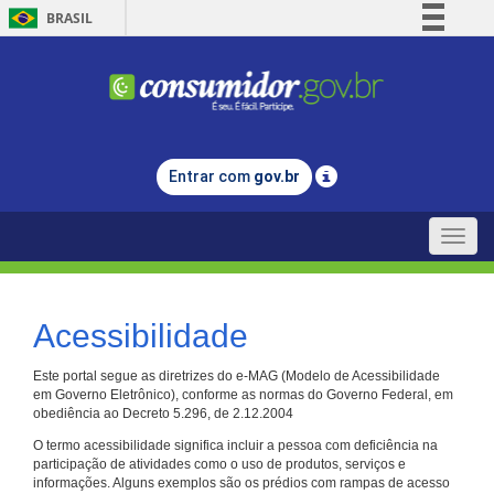
BRASIL
Simplifique!
Comunica BR
Participe
Acesso à informação
Entrar com
gov.br
Legislação
Canais
Toggle
naviga
Acessibilidade
Este portal segue as diretrizes do e-MAG (Modelo de Acessibilidade
em Governo Eletrônico), conforme as normas do Governo Federal, em
obediência ao Decreto 5.296, de 2.12.2004
O termo acessibilidade significa incluir a pessoa com deficiência na
participação de atividades como o uso de produtos, serviços e
informações. Alguns exemplos são os prédios com rampas de acesso