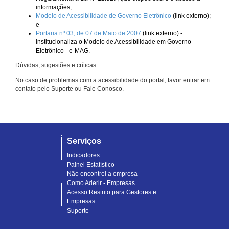
informações;
Modelo de Acessibilidade de Governo Eletrônico
(link externo);
e
Portaria nº 03, de 07 de Maio de 2007
(link externo) -
Institucionaliza o Modelo de Acessibilidade em Governo
Eletrônico - e-MAG.
Dúvidas, sugestões e críticas:
No caso de problemas com a acessibilidade do portal, favor entrar em
contato pelo Suporte ou Fale Conosco.
Serviços
Indicadores
Painel Estatístico
Não encontrei a empresa
Como Aderir - Empresas
Acesso Restrito para Gestores e
Empresas
Suporte