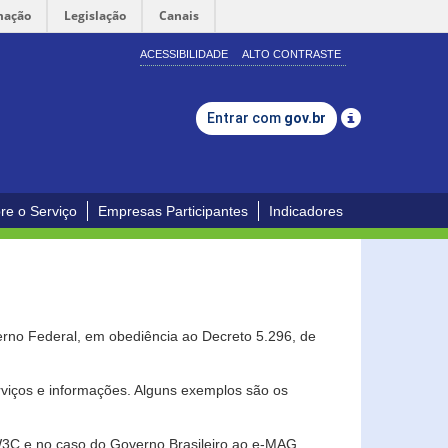
mação
Legislação
Canais
ACESSIBILIDADE
ALTO CONTRASTE
Entrar com
gov.br
re o Serviço
Empresas Participantes
Indicadores
erno Federal, em obediência ao Decreto 5.296, de
erviços e informações. Alguns exemplos são os
 W3C e no caso do Governo Brasileiro ao e-MAG