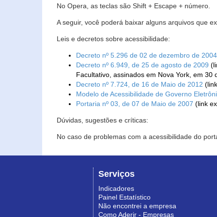
No Opera, as teclas são Shift + Escape + número.
A seguir, você poderá baixar alguns arquivos que e
Leis e decretos sobre acessibilidade:
Decreto nº 5.296 de 02 de dezembro de 2004
Decreto nº 6.949, de 25 de agosto de 2009
(l
Facultativo, assinados em Nova York, em 30 
Decreto nº 7.724, de 16 de Maio de 2012
(lin
Modelo de Acessibilidade de Governo Eletrôn
Portaria nº 03, de 07 de Maio de 2007
(link e
Dúvidas, sugestões e críticas:
No caso de problemas com a acessibilidade do porta
Serviços
Indicadores
Painel Estatístico
Não encontrei a empresa
Como Aderir - Empresas