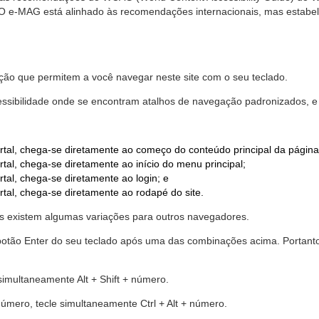
. O e-MAG está alinhado às recomendações internacionais, mas estab
ão que permitem a você navegar neste site com o seu teclado.
cessibilidade onde se encontram atalhos de navegação padronizados, e 
rtal, chega-se diretamente ao começo do conteúdo principal da página
tal, chega-se diretamente ao início do menu principal;
tal, chega-se diretamente ao login; e
rtal, chega-se diretamente ao rodapé do site.
 existem algumas variações para outros navegadores.
r o botão Enter do seu teclado após uma das combinações acima. Portan
 simultaneamente Alt + Shift + número.
número, tecle simultaneamente Ctrl + Alt + número.