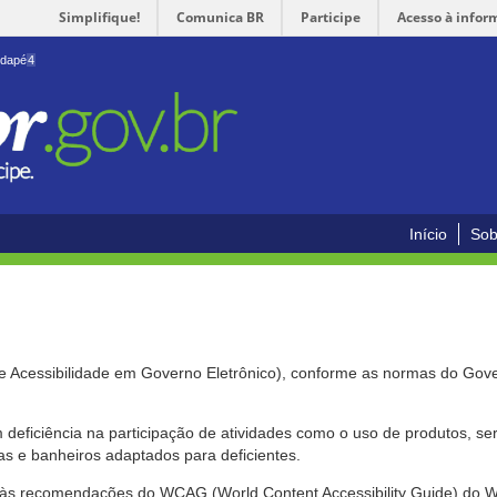
Simplifique!
Comunica BR
Participe
Acesso à infor
odapé
4
Início
Sob
de Acessibilidade em Governo Eletrônico), conforme as normas do Gov
om deficiência na participação de atividades como o uso de produtos, s
s e banheiros adaptados para deficientes.
nte às recomendações do WCAG (World Content Accessibility Guide) do