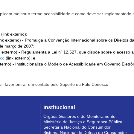
xplicam melhor o termo acessibilidade e como deve ser implementado no
(link externo);
ink externo) - Promulga a Convenção Internacional sobre os Direitos d
de março de 2007;
k externo) - Regulamenta a Lei nº 12.527, que dispõe sobre o acesso 
ico
(link externo); e
xterno) - Institucionaliza o Modelo de Acessibilidade em Governo Eletr
l, favor entrar em contato pelo Suporte ou Fale Conosco.
Institucional
Órgãos Gestores e de Monitoramento
Ministério da Justiça e Segurança Pública
Secretaria Nacional do Consumidor
Sistema Nacional de Defesa do Consumidor