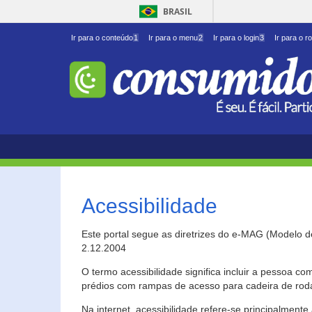
BRASIL
Ir para o conteúdo
1
Ir para o menu
2
Ir para o login
3
Ir para o r
Acessibilidade
Este portal segue as diretrizes do e-MAG (Modelo 
2.12.2004
O termo acessibilidade significa incluir a pessoa c
prédios com rampas de acesso para cadeira de roda
Na internet, acessibilidade refere-se principalme