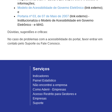
informações;
Modelo de Acessibilidade de Governo Eletrônico
(link externo);
e
Portaria nº 03, de 07 de Maio de 2007
(link externo) -
Institucionaliza o Modelo de Acessibilidade em Governo
Eletrônico - e-MAG.
Dúvidas, sugestões e críticas:
No caso de problemas com a acessibilidade do portal, favor entrar em
contato pelo Suporte ou Fale Conosco.
Serviços
Indicadores
Painel Estatístico
Não encontrei a empresa
Como Aderir - Empresas
Acesso Restrito para Gestores e
Empresas
Suporte