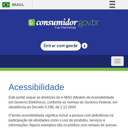
BRASIL
Simplifique!
Comunica BR
Participe
Acesso à informação
Entrar com
gov.br
Legislação
Canais
Toggle
naviga
Acessibilidade
Este portal segue as diretrizes do e-MAG (Modelo de Acessibilidade
em Governo Eletrônico), conforme as normas do Governo Federal, em
obediência ao Decreto 5.296, de 2.12.2004
O termo acessibilidade significa incluir a pessoa com deficiência na
participação de atividades como o uso de produtos, serviços e
informações. Alguns exemplos são os prédios com rampas de acesso