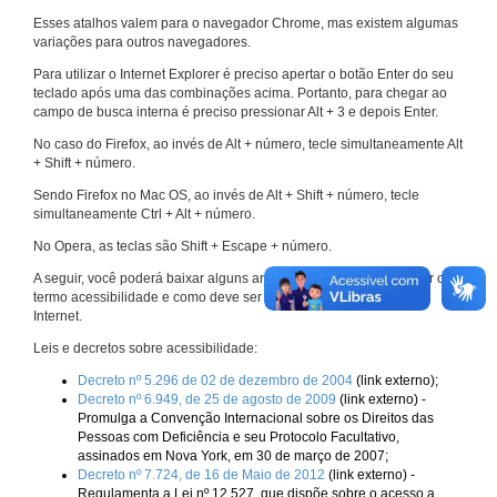
Esses atalhos valem para o navegador Chrome, mas existem algumas
variações para outros navegadores.
Para utilizar o Internet Explorer é preciso apertar o botão Enter do seu
teclado após uma das combinações acima. Portanto, para chegar ao
campo de busca interna é preciso pressionar Alt + 3 e depois Enter.
No caso do Firefox, ao invés de Alt + número, tecle simultaneamente Alt
+ Shift + número.
Sendo Firefox no Mac OS, ao invés de Alt + Shift + número, tecle
simultaneamente Ctrl + Alt + número.
No Opera, as teclas são Shift + Escape + número.
A seguir, você poderá baixar alguns arquivos que explicam melhor o
termo acessibilidade e como deve ser implementado nos sites da
Internet.
Leis e decretos sobre acessibilidade:
Decreto nº 5.296 de 02 de dezembro de 2004
(link externo);
Decreto nº 6.949, de 25 de agosto de 2009
(link externo) -
Promulga a Convenção Internacional sobre os Direitos das
Pessoas com Deficiência e seu Protocolo Facultativo,
assinados em Nova York, em 30 de março de 2007;
Decreto nº 7.724, de 16 de Maio de 2012
(link externo) -
Regulamenta a Lei nº 12.527, que dispõe sobre o acesso a