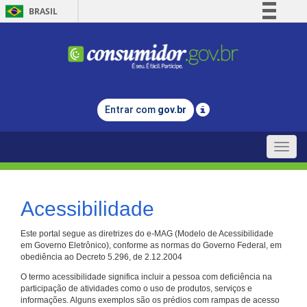
BRASIL
Simplifique!
Comunica BR
Participe
Acesso à informação
Entrar com
gov.br
Legislação
Canais
Toggle
naviga
Acessibilidade
Este portal segue as diretrizes do e-MAG (Modelo de Acessibilidade
em Governo Eletrônico), conforme as normas do Governo Federal, em
obediência ao Decreto 5.296, de 2.12.2004
O termo acessibilidade significa incluir a pessoa com deficiência na
participação de atividades como o uso de produtos, serviços e
informações. Alguns exemplos são os prédios com rampas de acesso