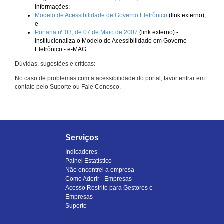
informações;
Modelo de Acessibilidade de Governo Eletrônico
(link externo);
e
Portaria nº 03, de 07 de Maio de 2007
(link externo) -
Institucionaliza o Modelo de Acessibilidade em Governo
Eletrônico - e-MAG.
Dúvidas, sugestões e críticas:
No caso de problemas com a acessibilidade do portal, favor entrar em
contato pelo Suporte ou Fale Conosco.
Serviços
Indicadores
Painel Estatístico
Não encontrei a empresa
Como Aderir - Empresas
Acesso Restrito para Gestores e
Empresas
Suporte