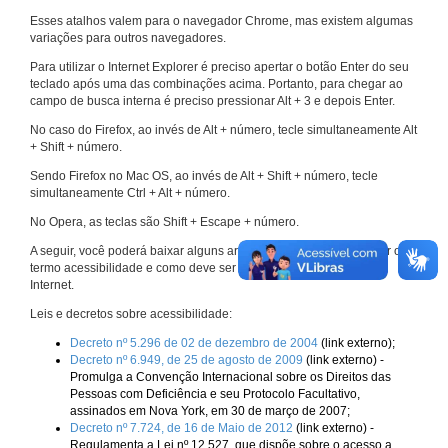
Esses atalhos valem para o navegador Chrome, mas existem algumas
variações para outros navegadores.
Para utilizar o Internet Explorer é preciso apertar o botão Enter do seu
teclado após uma das combinações acima. Portanto, para chegar ao
campo de busca interna é preciso pressionar Alt + 3 e depois Enter.
No caso do Firefox, ao invés de Alt + número, tecle simultaneamente Alt
+ Shift + número.
Sendo Firefox no Mac OS, ao invés de Alt + Shift + número, tecle
simultaneamente Ctrl + Alt + número.
No Opera, as teclas são Shift + Escape + número.
A seguir, você poderá baixar alguns arquivos que explicam melhor o
termo acessibilidade e como deve ser implementado nos sites da
Internet.
Leis e decretos sobre acessibilidade:
Decreto nº 5.296 de 02 de dezembro de 2004
(link externo);
Decreto nº 6.949, de 25 de agosto de 2009
(link externo) -
Promulga a Convenção Internacional sobre os Direitos das
Pessoas com Deficiência e seu Protocolo Facultativo,
assinados em Nova York, em 30 de março de 2007;
Decreto nº 7.724, de 16 de Maio de 2012
(link externo) -
Regulamenta a Lei nº 12.527, que dispõe sobre o acesso a