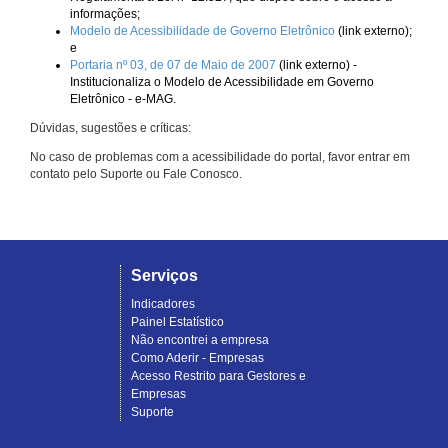
informações;
Modelo de Acessibilidade de Governo Eletrônico
(link externo);
e
Portaria nº 03, de 07 de Maio de 2007
(link externo) -
Institucionaliza o Modelo de Acessibilidade em Governo
Eletrônico - e-MAG.
Dúvidas, sugestões e críticas:
No caso de problemas com a acessibilidade do portal, favor entrar em
contato pelo Suporte ou Fale Conosco.
Serviços
Indicadores
Painel Estatístico
Não encontrei a empresa
Como Aderir - Empresas
Acesso Restrito para Gestores e
Empresas
Suporte