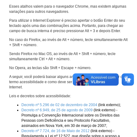
Esses atalhos valem para o navegador Chrome, mas existem algumas
variações para outros navegadores.
Para utilizar o Internet Explorer é preciso apertar o botão Enter do seu
teclado após uma das combinações acima. Portanto, para chegar ao
campo de busca interna é preciso pressionar Alt + 3 e depois Enter.
No caso do Firefox, ao invés de Alt + número, tecle simultaneamente Alt
+ Shift + número.
Sendo Firefox no Mac OS, ao invés de Alt + Shift + número, tecle
simultaneamente Ctrl + Alt + número.
No Opera, as teclas são Shift + Escape + número.
A seguir, você poderá baixar alguns arquivos que explicam melhor o
termo acessibilidade e como deve ser implementado nos sites da
Internet.
Leis e decretos sobre acessibilidade:
Decreto nº 5.296 de 02 de dezembro de 2004
(link externo);
Decreto nº 6.949, de 25 de agosto de 2009
(link externo) -
Promulga a Convenção Internacional sobre os Direitos das
Pessoas com Deficiência e seu Protocolo Facultativo,
assinados em Nova York, em 30 de março de 2007;
Decreto nº 7.724, de 16 de Maio de 2012
(link externo) -
Regulamenta a Lei nº 12.527, que dispõe sobre o acesso a