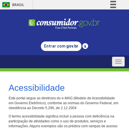
BRASIL
Simplifique!
Comunica BR
Participe
Acesso à informação
Entrar com
gov.br
Legislação
Canais
Toggle
naviga
Acessibilidade
Este portal segue as diretrizes do e-MAG (Modelo de Acessibilidade
em Governo Eletrônico), conforme as normas do Governo Federal, em
obediência ao Decreto 5.296, de 2.12.2004
O termo acessibilidade significa incluir a pessoa com deficiência na
participação de atividades como o uso de produtos, serviços e
informações. Alguns exemplos são os prédios com rampas de acesso